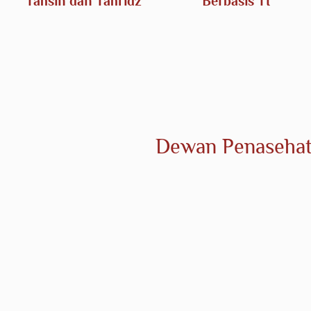
Tahsin dan Tahfidz
Berbasis TI
Dewan Penasehat