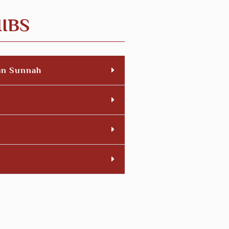
IIBS
an Sunnah