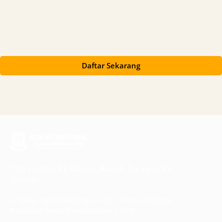
Daftar Sekarang
The Leader Fii Dunya, Reach Success Fil
Jannah
Jl. Talago Pipik Data Bungo, Aripan, X Koto Singkarak,
Kabupaten Solok, Sumatera Barat 27356