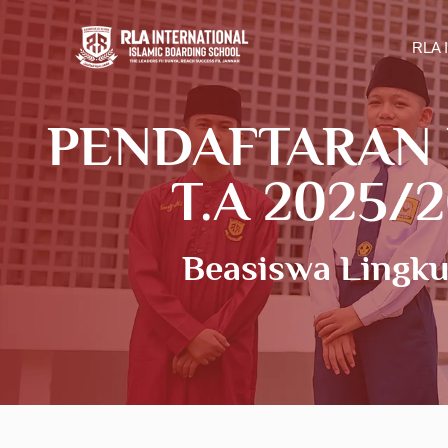
Skip
to
RLA 
content
PENDAFTARAN R
T.A 2025/
Beasiswa Lingk