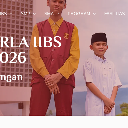
IIBS
SMP
SMA
PROGRAM
FASILITAS
LA IIBS
2026
ungan