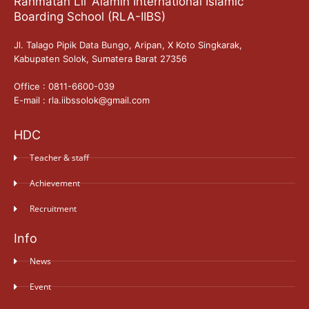
Rahmatan Lil 'Alamin International Islamic
Boarding School (RLA-IIBS)
Jl. Talago Pipik Data Bungo, Aripan, X Koto Singkarak,
Kabupaten Solok, Sumatera Barat 27356
Office : 0811-6600-039
E-mail : rla.iibssolok@gmail.com
HDC
Teacher & staff
Achievement
Recruitment
Info
News
Event