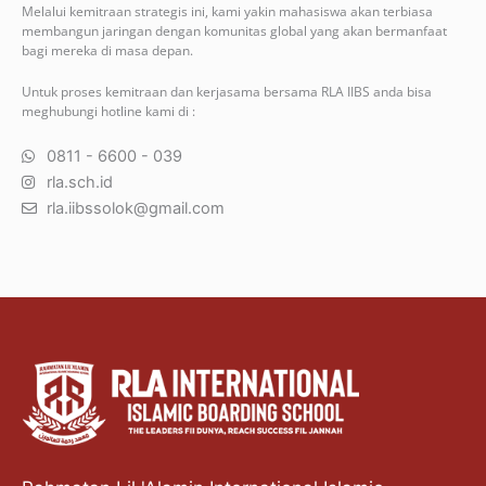
Melalui kemitraan strategis ini, kami yakin mahasiswa akan terbiasa
membangun jaringan dengan komunitas global yang akan bermanfaat
bagi mereka di masa depan.
Untuk proses kemitraan dan kerjasama bersama RLA IIBS anda bisa
meghubungi hotline kami di :
0811 - 6600 - 039
rla.sch.id
rla.iibssolok@gmail.com