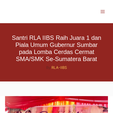
Skip
to
content
Santri RLA IIBS Raih Juara 1 dan
Piala Umum Gubernur Sumbar
pada Lomba Cerdas Cermat
SMA/SMK Se-Sumatera Barat
By
RLA-IIBS