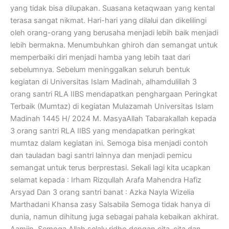
yang tidak bisa dilupakan. Suasana ketaqwaan yang kental
terasa sangat nikmat. Hari-hari yang dilalui dan dikelilingi
oleh orang-orang yang berusaha menjadi lebih baik menjadi
lebih bermakna. Menumbuhkan ghiroh dan semangat untuk
memperbaiki diri menjadi hamba yang lebih taat dari
sebelumnya. Sebelum meninggalkan seluruh bentuk
kegiatan di Universitas Islam Madinah, alhamdulillah 3
orang santri RLA IIBS mendapatkan penghargaan Peringkat
Terbaik (Mumtaz) di kegiatan Mulazamah Universitas Islam
Madinah 1445 H/ 2024 M. MasyaAllah Tabarakallah kepada
3 orang santri RLA IIBS yang mendapatkan peringkat
mumtaz dalam kegiatan ini. Semoga bisa menjadi contoh
dan tauladan bagi santri lainnya dan menjadi pemicu
semangat untuk terus berprestasi. Sekali lagi kita ucapkan
selamat kepada : Irham Rizqullah Arafa Mahendra Hafiz
Arsyad Dan 3 orang santri banat : Azka Nayla Wizelia
Marthadani Khansa zasy Salsabila Semoga tidak hanya di
dunia, namun dihitung juga sebagai pahala kebaikan akhirat.
Aamiin. Semoga Allah selalu ridho dengan cita-cita dan