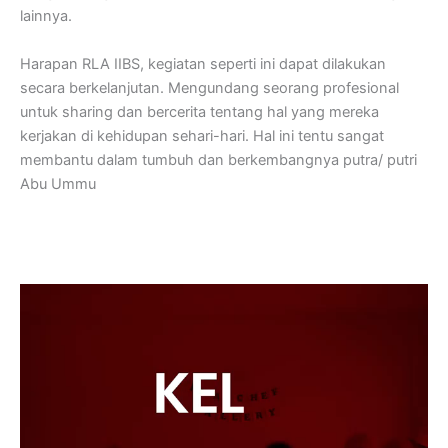
lainnya.
Harapan RLA IIBS, kegiatan seperti ini dapat dilakukan
secara berkelanjutan. Mengundang seorang profesional
untuk sharing dan bercerita tentang hal yang mereka
kerjakan di kehidupan sehari-hari. Hal ini tentu sangat
membantu dalam tumbuh dan berkembangnya putra/ putri
Abu Ummu