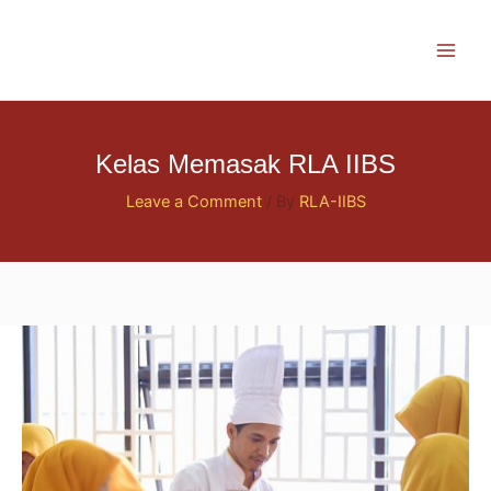
Skip
to
content
Kelas Memasak RLA IIBS
Leave a Comment
/ By
RLA-IIBS