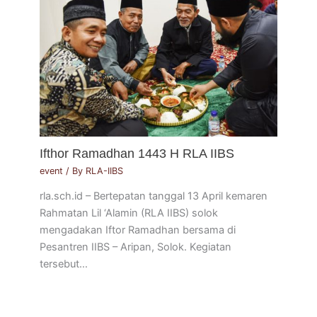
Ifthor Ramadhan 1443 H RLA IIBS
event
/ By
RLA-IIBS
rla.sch.id – Bertepatan tanggal 13 April kemaren
Rahmatan Lil ‘Alamin (RLA IIBS) solok
mengadakan Iftor Ramadhan bersama di
Pesantren IIBS – Aripan, Solok. Kegiatan
tersebut…