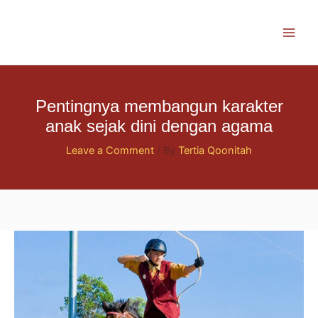
Skip
to
content
Pentingnya membangun karakter
anak sejak dini dengan agama
Leave a Comment
/ By
Tertia Qoonitah