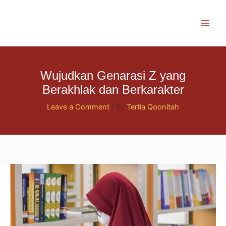
Skip
to
content
Wujudkan Genarasi Z yang
Berakhlak dan Berkarakter
Leave a Comment
/ By
Tertia Qoonitah