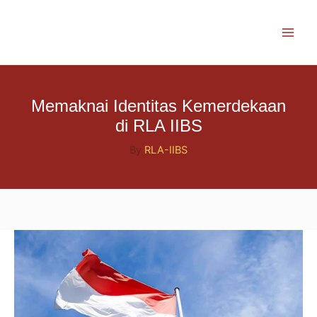
Skip
to
content
Memaknai Identitas Kemerdekaan
di RLA IIBS
By
RLA-IIBS