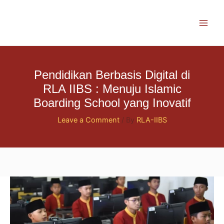
Skip
to
content
Pendidikan Berbasis Digital di
RLA IIBS : Menuju Islamic
Boarding School yang Inovatif
Leave a Comment
/ By
RLA-IIBS