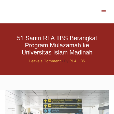
Skip
to
content
51 Santri RLA IIBS Berangkat
Program Mulazamah ke
Universitas Islam Madinah
Leave a Comment
/ By
RLA-IIBS