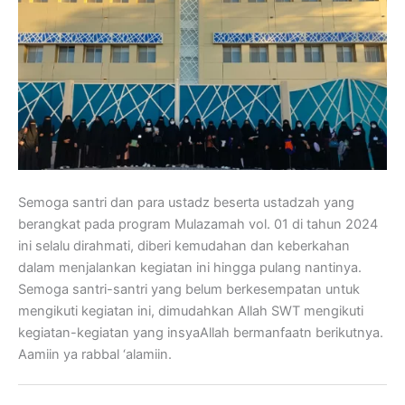
Semoga santri dan para ustadz beserta ustadzah yang
berangkat pada program Mulazamah vol. 01 di tahun 2024
ini selalu dirahmati, diberi kemudahan dan keberkahan
dalam menjalankan kegiatan ini hingga pulang nantinya.
Semoga santri-santri yang belum berkesempatan untuk
mengikuti kegiatan ini, dimudahkan Allah SWT mengikuti
kegiatan-kegiatan yang insyaAllah bermanfaatn berikutnya.
Aamiin ya rabbal ‘alamiin.