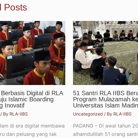
d Posts
Berbasis Digital di RLA
51 Santri RLA IIBS Ber
uju Islamic Boarding
Program Mulazamah k
 Inovatif
Universitas Islam Madi
/ By
RLA-IIBS
Uncategorized
/ By
RLA-IIBS
slam di era digital membawa
PADANG – Di awal tahun 20
ru dan peluang yang tak
alhamdulillah 51 orang santr