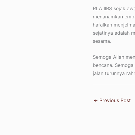
RLA IIBS sejak awa
menanamkan empat
hafalkan menjelma
sejatinya adalah 
sesama.
Semoga Allah meng
bencana. Semoga s
jalan turunnya rah
←
Previous Post