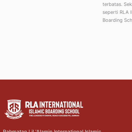
terbatas. Se
seperti RLA I
Boarding Sch
Rahmatan Lil 'Alamin International Islamic