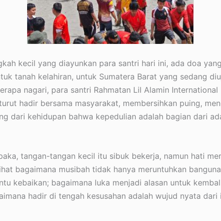
ngkah kecil yang diayunkan para santri hari ini, ada doa yan
ntuk tanah kelahiran, untuk Sumatera Barat yang sedang diu
apa nagari, para santri Rahmatan Lil Alamin International
 turut hadir bersama masyarakat, membersihkan puing, me
ung dari kehidupan bahwa kepedulian adalah bagian dari a
aka, tangan-tangan kecil itu sibuk bekerja, namun hati mer
ihat bagaimana musibah tidak hanya meruntuhkan bangunan
tu kebaikan; bagaimana luka menjadi alasan untuk kembal
imana hadir di tengah kesusahan adalah wujud nyata dari