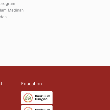
 program
slam Madinah
adah…
nt
Education