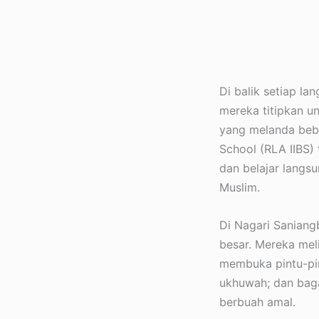
Di balik setiap la
mereka titipkan u
yang melanda beber
School (RLA IIBS)
dan belajar langs
Muslim.
Di Nagari Saniangb
besar. Mereka mel
membuka pintu-pin
ukhuwah; dan baga
berbuah amal.