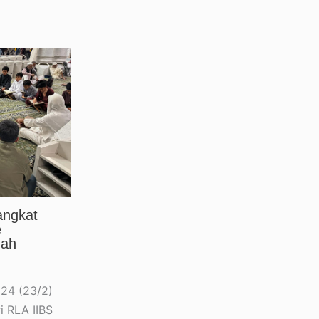
angkat
e
nah
24 (23/2)
i RLA IIBS