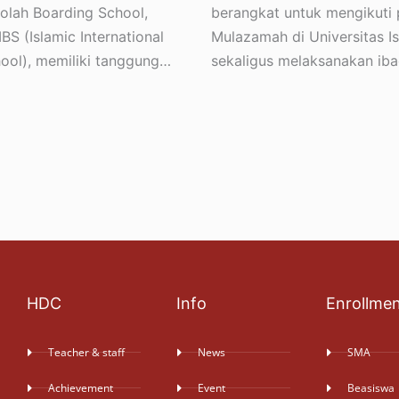
kolah Boarding School,
berangkat untuk mengikuti
IBS (Islamic International
Mulazamah di Universitas I
ool), memiliki tanggung…
sekaligus melaksanakan ib
HDC
Info
Enrollme
Teacher & staff
News
SMA
Achievement
Event
Beasiswa