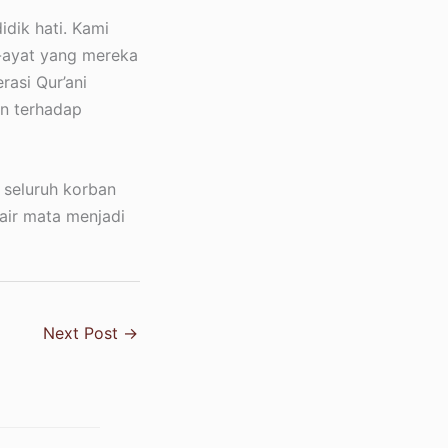
idik hati. Kami
-ayat yang mereka
asi Qur’ani
an terhadap
 seluruh korban
air mata menjadi
Next Post
→