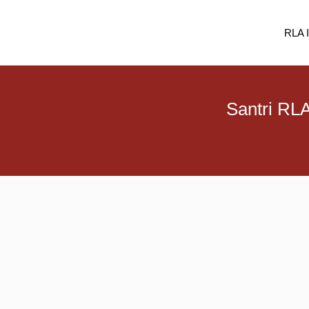
Skip
to
RLA 
content
Santri RLA